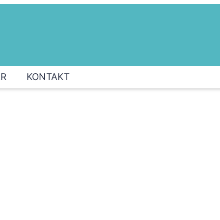
ER
KONTAKT
 der Sinziger Kommunalpoliti