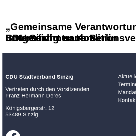
„Gemeinsame Verantwortung
unterzeichnen Koalitionsve
CDU Sinzig trauert
Bürgerfahrt nach Berlin
Aktuell
CDU Stadtverband Sinzig
Termin
Vertreten durch den Vorsitzenden
Mandat
Franz Hermann Deres
Kontak
Königsbergerstr. 12
53489 Sinzig