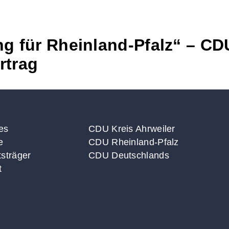
 für Rheinland-Pfalz“ – CD
rtrag
es
CDU Kreis Ahrweiler
e
CDU Rheinland-Pfalz
sträger
CDU Deutschlands
t