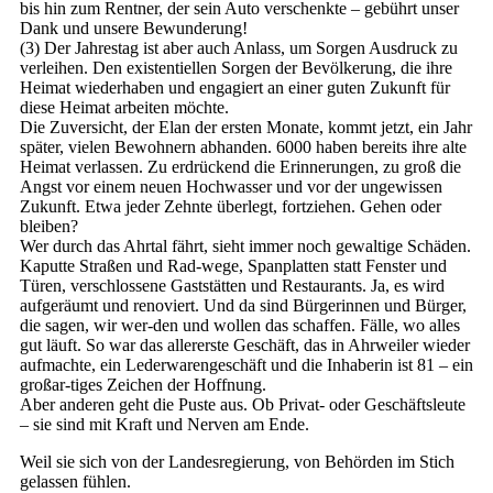
bis hin zum Rentner, der sein Auto verschenkte – gebührt unser
Dank und unsere Bewunderung!
(3) Der Jahrestag ist aber auch Anlass, um Sorgen Ausdruck zu
verleihen. Den existentiellen Sorgen der Bevölkerung, die ihre
Heimat wiederhaben und engagiert an einer guten Zukunft für
diese Heimat arbeiten möchte.
Die Zuversicht, der Elan der ersten Monate, kommt jetzt, ein Jahr
später, vielen Bewohnern abhanden. 6000 haben bereits ihre alte
Heimat verlassen. Zu erdrückend die Erinnerungen, zu groß die
Angst vor einem neuen Hochwasser und vor der ungewissen
Zukunft. Etwa jeder Zehnte überlegt, fortziehen. Gehen oder
bleiben?
Wer durch das Ahrtal fährt, sieht immer noch gewaltige Schäden.
Kaputte Straßen und Rad-wege, Spanplatten statt Fenster und
Türen, verschlossene Gaststätten und Restaurants. Ja, es wird
aufgeräumt und renoviert. Und da sind Bürgerinnen und Bürger,
die sagen, wir wer-den und wollen das schaffen. Fälle, wo alles
gut läuft. So war das allererste Geschäft, das in Ahrweiler wieder
aufmachte, ein Lederwarengeschäft und die Inhaberin ist 81 – ein
großar-tiges Zeichen der Hoffnung.
Aber anderen geht die Puste aus. Ob Privat- oder Geschäftsleute
– sie sind mit Kraft und Nerven am Ende.
Weil sie sich von der Landesregierung, von Behörden im Stich
gelassen fühlen.