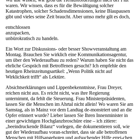
waren. Wir wissen, dass es für die Bewältigung solcher
Katastrophen, solcher Schadensdimensionen, keine Blaupausen
gibt und vieles seine Zeit braucht. Aber umso mehr gilt es doch,
entschlossen
anz
unbürokratisch zu handeln.
Ein Wort zur Diskussions- oder besser Showveranstaltung am
Montag. Brauchen Sie wirklich eine Kommunikationsagentur,
um über den Wiederaufbau zu reden? Warum haben Sie nicht das
ehrliche Gespräch mit Betroffenen gesucht? Ich empfehle den
heutigen Rheinzeitungsartikel: „Wenn Politik nicht auf
Wirklichkeit trifft“ als Lektüre.
Absichtserklärungen und Lippenbekenntnisse, Frau Dreyer,
reichen nicht aus. Es reicht nicht, was ihre Regierung
unternimmt, da fehlt die Steuerung. Frau Ministerpräsidenten,
lassen Sie die Menschen im Ahrtal nicht allein! Wo waren Sie am
Samstag, als in Mainz vor dem Landtag de-monstriert und an die
Opfer erinnert wurde? Lieber lassen Sie Ihren Innenminister in
einer gewichtigen Hochglanzbroschüre eine – ich zitiere:
„beeindruckende Bilanz“ vorlegen, die dokumentieren soll, wie
gut der Wiederaufbau voran-schreitet, dass sie alle betroffenen
Menschen mit Hilfsangeboten und aufsuchender Hilfe errei-chen