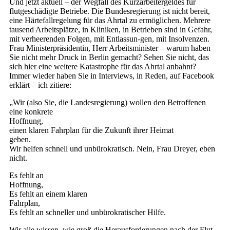
Und jetzt aktuell – der Wegfall des Kurzarbeitergeldes für
flutgeschädigte Betriebe. Die Bundesregierung ist nicht bereit,
eine Härtefallregelung für das Ahrtal zu ermöglichen. Mehrere
tausend Arbeitsplätze, in Kliniken, in Betrieben sind in Gefahr,
mit verheerenden Folgen, mit Entlassun-gen, mit Insolvenzen.
Frau Ministerpräsidentin, Herr Arbeitsminister – warum haben
Sie nicht mehr Druck in Berlin gemacht? Sehen Sie nicht, das
sich hier eine weitere Katastrophe für das Ahrtal anbahnt?
Immer wieder haben Sie in Interviews, in Reden, auf Facebook
erklärt – ich zitiere:
„Wir (also Sie, die Landesregierung) wollen den Betroffenen
eine konkrete
Hoff
einen klaren Fahrplan für die Zukunft ihrer Heimat
ge
Wir helfen schnell und unbürokratisch. Nein, Frau Dreyer, eben
nicht.
Es fehlt an
Ho
Es fehlt an einem klaren
Fah
Es fehlt an schneller und unbürokratischer Hilfe.
Wir alle wissen, wie groß die Herausforderungen nach der Flut