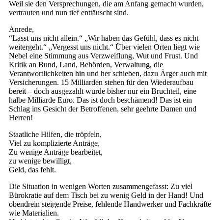
Weil sie den Versprechungen, die am Anfang gemacht wurden,
vertrauten und nun tief enttäuscht sind.
Anrede,
“Lasst uns nicht allein.“ „Wir haben das Gefühl, dass es nicht
weitergeht.“ „Vergesst uns nicht.“ Über vielen Orten liegt wie
Nebel eine Stimmung aus Verzweiflung, Wut und Frust. Und
Kritik an Bund, Land, Behörden, Verwaltung, die
Verantwortlichkeiten hin und her schieben, dazu Ärger auch mit
Versicherungen. 15 Milliarden stehen für den Wiederaufbau
bereit – doch ausgezahlt wurde bisher nur ein Bruchteil, eine
halbe Milliarde Euro. Das ist doch beschämend! Das ist ein
Schlag ins Gesicht der Betroffenen, sehr geehrte Damen und
Herren!
Staatliche Hilfen, die tröpfeln,
Viel zu komplizierte Anträge,
Zu wenige Anträge bearbeitet,
zu wenige bewilligt,
Geld, das fehlt.
Die Situation in wenigen Worten zusammengefasst: Zu viel
Bürokratie auf dem Tisch bei zu wenig Geld in der Hand! Und
obendrein steigende Preise, fehlende Handwerker und Fachkräfte
wie Materialien.