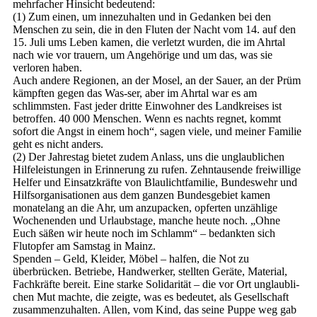
mehrfacher Hinsicht bedeutend:
(1) Zum einen, um innezuhalten und in Gedanken bei den
Menschen zu sein, die in den Fluten der Nacht vom 14. auf den
15. Juli ums Leben kamen, die verletzt wurden, die im Ahrtal
nach wie vor trauern, um Angehörige und um das, was sie
verloren haben.
Auch andere Regionen, an der Mosel, an der Sauer, an der Prüm
kämpften gegen das Was-ser, aber im Ahrtal war es am
schlimmsten. Fast jeder dritte Einwohner des Landkreises ist
betroffen. 40 000 Menschen. Wenn es nachts regnet, kommt
sofort die Angst in einem hoch“, sagen viele, und meiner Familie
geht es nicht anders.
(2) Der Jahrestag bietet zudem Anlass, uns die unglaublichen
Hilfeleistungen in Erinnerung zu rufen. Zehntausende freiwillige
Helfer und Einsatzkräfte von Blaulichtfamilie, Bundeswehr und
Hilfsorganisationen aus dem ganzen Bundesgebiet kamen
monatelang an die Ahr, um anzupacken, opferten unzählige
Wochenenden und Urlaubstage, manche heute noch. „Ohne
Euch säßen wir heute noch im Schlamm“ – bedankten sich
Flutopfer am Samstag in Mainz.
Spenden – Geld, Kleider, Möbel – halfen, die Not zu
überbrücken. Betriebe, Handwerker, stellten Geräte, Material,
Fachkräfte bereit. Eine starke Solidarität – die vor Ort unglaubli-
chen Mut machte, die zeigte, was es bedeutet, als Gesellschaft
zusammenzuhalten. Allen, vom Kind, das seine Puppe weg gab