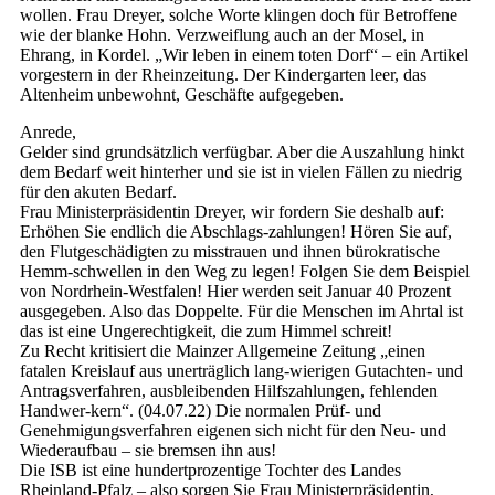
wollen. Frau Dreyer, solche Worte klingen doch für Betroffene
wie der blanke Hohn. Verzweiflung auch an der Mosel, in
Ehrang, in Kordel. „Wir leben in einem toten Dorf“ – ein Artikel
vorgestern in der Rheinzeitung. Der Kindergarten leer, das
Altenheim unbewohnt, Geschäfte aufgegeben.
Anrede,
Gelder sind grundsätzlich verfügbar. Aber die Auszahlung hinkt
dem Bedarf weit hinterher und sie ist in vielen Fällen zu niedrig
für den akuten Bedarf.
Frau Ministerpräsidentin Dreyer, wir fordern Sie deshalb auf:
Erhöhen Sie endlich die Abschlags-zahlungen! Hören Sie auf,
den Flutgeschädigten zu misstrauen und ihnen bürokratische
Hemm-schwellen in den Weg zu legen! Folgen Sie dem Beispiel
von Nordrhein-Westfalen! Hier werden seit Januar 40 Prozent
ausgegeben. Also das Doppelte. Für die Menschen im Ahrtal ist
das ist eine Ungerechtigkeit, die zum Himmel schreit!
Zu Recht kritisiert die Mainzer Allgemeine Zeitung „einen
fatalen Kreislauf aus unerträglich lang-wierigen Gutachten- und
Antragsverfahren, ausbleibenden Hilfszahlungen, fehlenden
Handwer-kern“. (04.07.22) Die normalen Prüf- und
Genehmigungsverfahren eigenen sich nicht für den Neu- und
Wiederaufbau – sie bremsen ihn aus!
Die ISB ist eine hundertprozentige Tochter des Landes
Rheinland-Pfalz – also sorgen Sie Frau Ministerpräsidentin,