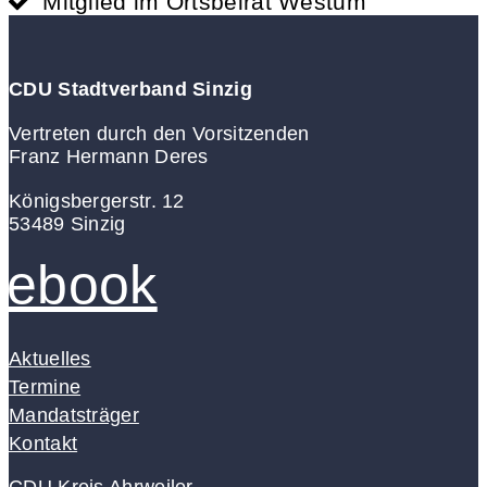
Mitglied im Ortsbeirat Westum
CDU Stadtverband Sinzig
Vertreten durch den Vorsitzenden
Franz Hermann Deres
Königsbergerstr. 12
53489 Sinzig
cebook
Aktuelles
Termine
Mandatsträger
Kontakt
CDU Kreis Ahrweiler