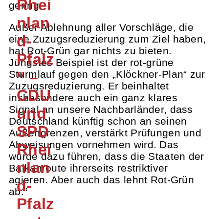
Rhei
gering.
nlan
Außer Ablehnung aller Vorschläge, die
d-
eine Zuzugsreduzierung zum Ziel haben,
hat Rot-Grün gar nichts zu bieten.
Pfalz
Jüngstes Beispiel ist der rot-grüne
“ –
Sturmlauf gegen den „Klöckner-Plan“ zur
Zuzugsreduzierung. Er beinhaltet
CDU
insbesondere auch ein ganz klares
Signal an unsere Nachbarländer, dass
und
Deutschland künftig schon an seinen
SPD
Außengrenzen, verstärkt Prüfungen und
Abweisungen vornehmen wird. Das
Rhei
würde dazu führen, dass die Staaten der
nlan
Balkanroute ihrerseits restriktiver
agieren. Aber auch das lehnt Rot-Grün
d-
ab.“
Pfalz