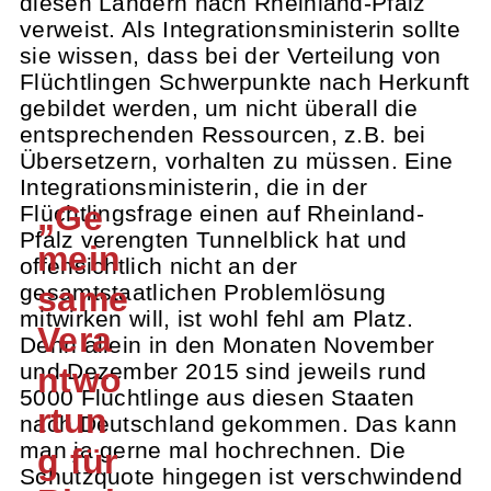
diesen Ländern nach Rheinland-Pfalz
verweist. Als Integrationsministerin sollte
sie wissen, dass bei der Verteilung von
Flüchtlingen Schwerpunkte nach Herkunft
gebildet werden, um nicht überall die
entsprechenden Ressourcen, z.B. bei
Übersetzern, vorhalten zu müssen. Eine
Integrationsministerin, die in der
„Ge
Flüchtlingsfrage einen auf Rheinland-
Pfalz verengten Tunnelblick hat und
mein
offensichtlich nicht an der
same
gesamtstaatlichen Problemlösung
mitwirken will, ist wohl fehl am Platz.
Vera
Denn allein in den Monaten November
und Dezember 2015 sind jeweils rund
ntwo
5000 Flüchtlinge aus diesen Staaten
rtun
nach Deutschland gekommen. Das kann
man ja gerne mal hochrechnen. Die
g für
Schutzquote hingegen ist verschwindend