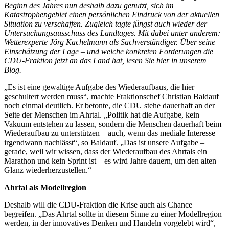
Beginn des Jahres nun deshalb dazu genutzt, sich im
Katastrophengebiet einen persönlichen Eindruck von der aktuellen
Situation zu verschaffen. Zugleich tagte jüngst auch wieder der
Untersuchungsausschuss des Landtages. Mit dabei unter anderem:
Wetterexperte Jörg Kachelmann als Sachverständiger. Über seine
Einschätzung der Lage – und welche konkreten Forderungen die
CDU-Fraktion jetzt an das Land hat, lesen Sie hier in unserem
Blog.
„Es ist eine gewaltige Aufgabe des Wiederaufbaus, die hier
geschultert werden muss“, machte Fraktionschef Christian Baldauf
noch einmal deutlich. Er betonte, die CDU stehe dauerhaft an der
Seite der Menschen im Ahrtal. „Politik hat die Aufgabe, kein
Vakuum entstehen zu lassen, sondern die Menschen dauerhaft beim
Wiederaufbau zu unterstützen – auch, wenn das mediale Interesse
irgendwann nachlässt“, so Baldauf. „Das ist unsere Aufgabe –
gerade, weil wir wissen, dass der Wiederaufbau des Ahrtals ein
Marathon und kein Sprint ist – es wird Jahre dauern, um den alten
Glanz wiederherzustellen.“
Ahrtal als Modellregion
Deshalb will die CDU-Fraktion die Krise auch als Chance
begreifen. „Das Ahrtal sollte in diesem Sinne zu einer Modellregion
werden, in der innovatives Denken und Handeln vorgelebt wird“,