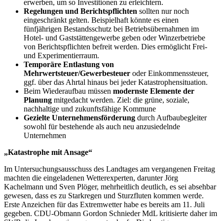
erwerben, um so Investitionen zu erleichtern.
Regelungen und Berichtspflichten
sollten nur noch
eingeschränkt gelten. Beispielhaft könnte es einen
fünfjährigen Bestandsschutz bei Betriebsübernahmen im
Hotel- und Gaststättengewerbe geben oder Winzerbetriebe
von Berichtspflichten befreit werden. Dies ermöglicht Frei-
und Experimentierraum.
Temporäre Entlastung von
Mehrwertsteuer/Gewerbesteuer
oder Einkommenssteuer,
ggf. über das Ahrtal hinaus bei jeder Katastrophensituation.
Beim Wiederaufbau müssen
modernste Elemente der
Planung
mitgedacht werden. Ziel: die grüne, soziale,
nachhaltige und zukunftsfähige Kommune
Gezielte Unternehmensförderung
durch Aufbaubegleiter
sowohl für bestehende als auch neu anzusiedelnde
Unternehmen
„Katastrophe mit Ansage“
Im Untersuchungsausschuss des Landtages am vergangenen Freitag
machten die eingeladenen Wetterexperten, darunter Jörg
Kachelmann und Sven Plöger, mehrheitlich deutlich, es sei absehbar
gewesen, dass es zu Starkregen und Sturzfluten kommen werde.
Erste Anzeichen für das Extremwetter habe es bereits am 11. Juli
gegeben. CDU-Obmann Gordon Schnieder MdL kritisierte daher im