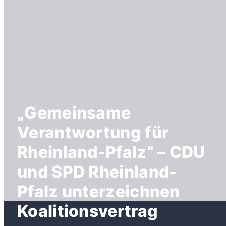
„Gemeinsame
Verantwortung für
Rheinland-Pfalz“ – CDU
und SPD Rheinland-
Pfalz unterzeichnen
Koalitionsvertrag