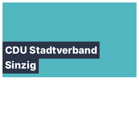
CDU Stadtverband
Sinzig
Guido Ernst und Horst
Gies fordern
Alternativtrasse