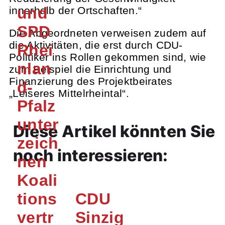
und
innerhalb der Ortschaften.“
SPD
Die Abgeordneten verweisen zudem auf
die Aktivitäten, die erst durch CDU-
Rhei
Politiker ins Rollen gekommen sind, wie
nlan
zum Beispiel die Einrichtung und
Finanzierung des Projektbeirates
d-
„Leiseres Mittelrheintal“.
Pfalz
unter
Diese Artikel könnten Sie
zeich
noch interessieren:
nen
Koali
tions
CDU
vertr
Sinzig