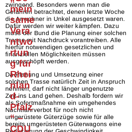
zwingend. Besonders wenn man die
mein
Gefahren betrachtet, denen letzte Woche
same
die Anwohner in Unkel ausgesetzt waren.
Dafür werden wir weiter kämpfen. Dazu
Vera
muss der Bund die Planung einer solchen
ntwo
Trasse mit Nachdruck vorantreiben. Alle
hierfür notwendigen gesetzlichen und
rtun
finanziellen Möglichkeiten müssen
ausgeschöpft werden.
g für
Rhei
Da Planung und Umsetzung einer
solchen Trasse natürlich Zeit in Anspruch
nlan
nehmen, darf nicht länger ungenutzte
d-
Zeit ins Land gehen. Deshalb fordern wir
als Sofortmaßnahme ein umgehendes
Pfalz
Nachtfahrverbot für noch nicht
“ –
umgerüstete Güterzüge sowie für alle
bereits umgerüsteten Güterwagons eine
CDU
Reduzierung der Geschwindigkeit