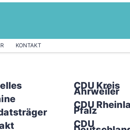
ER
KONTAKT
elles
CDU Kreis
Ahrweiler
ine
CDU Rheinl
Pfalz
atsträger
CDU
akt
Deutschlan