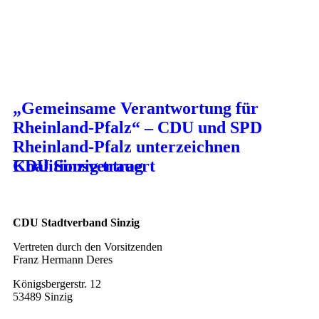
„Gemeinsame Verantwortung für
Rheinland-Pfalz“ – CDU und SPD
Rheinland-Pfalz unterzeichnen
Koalitionsvertrag
CDU Sinzig trauert
CDU Stadtverband Sinzig
Vertreten durch den Vorsitzenden
Franz Hermann Deres
Königsbergerstr. 12
53489 Sinzig