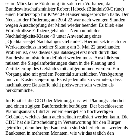
es im März keine Förderung für solch ein Vorhaben, da
Bundeswirtschaftsminister Robert Habeck (Bündnis90/Grüne)
einen Förderstopp für KfW40+ Häuser ausgesprochen hatte. Der
Neustart der Förderung am 20.4.22 war nach wenigen Stunden
wegen Ausschöpfung der Mittel wieder beendet. Es blieb eine
Förderkulisse Effizienzgebäude – Neubau mit der
Nachhaltigkeits-Klasse 40 unter Anwendung eines
„Qualitätssiegel Nachhaltiges Gebäude“. Hiermit setzte sich der
Werksausschuss in seiner Sitzung am 3. Mai 22 auseinander.
Problem ist, dass dieses Qualitätssiegel erst noch durch das
Bundesbauministerium definiert werden muss. Anschließend
müssen die Siegelanforderungen dann in die Planung und
Zertifizierung des Gebäudes mit aufgenommen werden. Ein
Vorgang also mit großem Potential zur zeitlichen Verzögerung
und zur Kostensteigerung. Es ist jedenfalls zu vermuten, dass
nachhaltigere Baustoffe nicht preiswerter sein werden als
herkömmliche.
Im Fazit ist die CDU der Meinung, dass wir Planungssicherheit
und einen zügigen Baufortschritt benötigen. Der beschlossene
Planungsansatz führt zu einem energetisch hochwertigen
Gebäude, welches dann auch zeitnah realisiert werden kann. Die
CDU hat die Entscheidung in Verantwortung für den Bürger
getroffen, denn heutige Baukosten sind sicherlich preiswerter als
Baukosten in mehreren Monaten, wie wir das täglich den