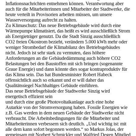
Inflationsnachrichten entnehmen können. Verantwortung aber
auch für die Mitarbeiterinnen und Mitarbeiter der Stadtwerke, die
heute verteilt in Provisorien arbeiten müssen, um unsere
Wasserversorgung aufrecht zu halten.
Zu Klimaschutz: Das neue Betriebsgebäude wird durch eine
Wärmepumpe klimatisiert, das heißt es wird ausschließlich Strom
als Energieträger genutzt. Da die Stadt Sinzig ausschließlich
CO2 freien Ökostrom bezieht, verändern 5.000 kWh mehr oder
weniger Strombedarf die Klimabilanz des Betriebsgebäudes
nicht. Jedoch ist sehr stark zu vermuten, dass höhere
Anforderungen an die Gebäudedämmung auch höhere CO2
Belastungen bei den Baustoffen mit sich bringen (sogenannte
Graue Energie) und dann könnte dies sogar kontraproduktiv für
das Klima sein. Das hat Bundesminister Robert Habeck
offensichtlich auch so erkannt und er will daher das
Qualitätssiegel Nachhaltiges Gebäude einführen.
Das neue Betriebsgebäude der Stadtwerke Sinzig wird
energetisch effizient sein
und durch eine große Photovoltaikanlage auch eine hohe
Autarkie von der Stromversorgung haben. Fossile Energien wie
z.B. Gas werden in dem neuen Gebäude der Stadtwerke nicht
verbraucht. Die Arbeitsbedingungen für die Mitarbeiter und
Mitarbeiterinnen verbessern sich deutlich. „Und wichtig ist: mit
alle dem kann sofort begonnen werden.“ so Markus Jolas, der
gemeinsam mit Norbert Schmickler und Walfried Degen Mitglied