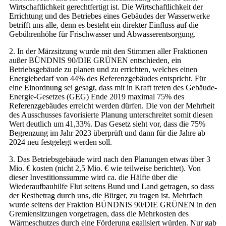
Wirtschaftlichkeit gerechtfertigt ist. Die Wirtschaftlichkeit der
Errichtung und des Betriebes eines Gebäudes der Wasserwerke
betrifft uns alle, denn es besteht ein direkter Einfluss auf die
Gebührenhöhe für Frischwasser und Abwasserentsorgung.
2. In der Märzsitzung wurde mit den Stimmen aller Fraktionen
außer BÜNDNIS 90/DIE GRÜNEN entschieden, ein
Betriebsgebäude zu planen und zu errichten, welches einen
Energiebedarf von 44% des Referenzgebäudes entspricht. Für
eine Einordnung sei gesagt, dass mit in Kraft treten des Gebäude-
Energie-Gesetzes (GEG) Ende 2019 maximal 75% des
Referenzgebäudes erreicht werden dürfen. Die von der Mehrheit
des Ausschusses favorisierte Planung unterschreitet somit diesen
Wert deutlich um 41,33%. Das Gesetz sieht vor, dass die 75%
Begrenzung im Jahr 2023 überprüft und dann für die Jahre ab
2024 neu festgelegt werden soll.
3. Das Betriebsgebäude wird nach den Planungen etwas über 3
Mio. € kosten (nicht 2,5 Mio. € wie teilweise berichtet). Von
dieser Investitionssumme wird ca. die Hälfte über die
Wiederaufbauhilfe Flut seitens Bund und Land getragen, so dass
der Restbetrag durch uns, die Bürger, zu tragen ist. Mehrfach
wurde seitens der Fraktion BÜNDNIS 90/DIE GRÜNEN in den
Gremiensitzungen vorgetragen, dass die Mehrkosten des
Wärmeschutzes durch eine Förderung egalisiert würden. Nur gab