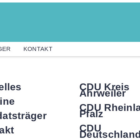
GER
KONTAKT
elles
CDU Kreis
Ahrweiler
ine
CDU Rheinl
Pfalz
atsträger
CDU
akt
Deutschlan