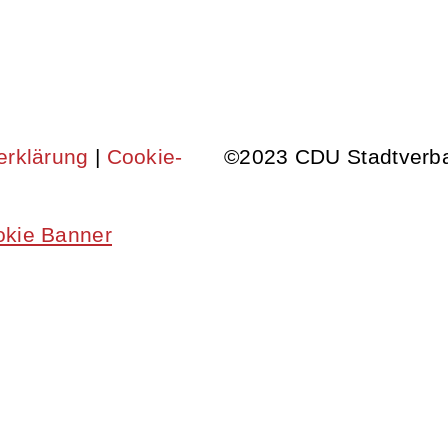
serklärung
|
Cookie-
©2023 CDU Stadtverba
okie Banner