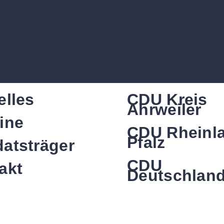
elles
CDU Kreis
Ahrweiler
ine
CDU Rheinl
Pfalz
atsträger
CDU
akt
Deutschlan