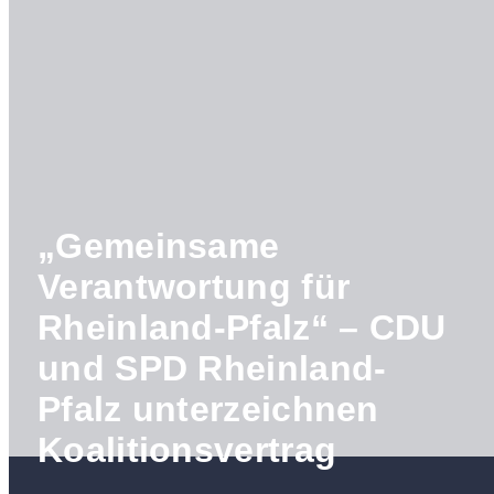
„Gemeinsame
Verantwortung für
Rheinland-Pfalz“ – CDU
und SPD Rheinland-
Pfalz unterzeichnen
Koalitionsvertrag